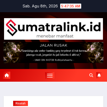
Skip
Sab. Agu 8th, 2026
5:47:36 AM
to
content
Risalah