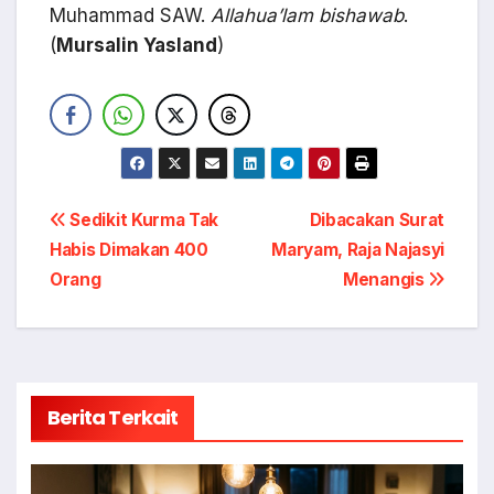
Muhammad SAW.
Allahua’lam bishawab
.
(
Mursalin Yasland
)
Navigasi
Sedikit Kurma Tak
Dibacakan Surat
Habis Dimakan 400
Maryam, Raja Najasyi
pos
Orang
Menangis
Berita Terkait