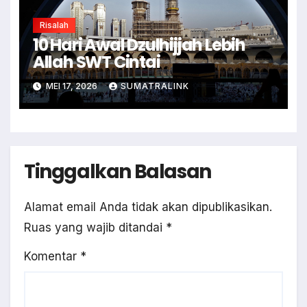
Risalah
10 Hari Awal Dzulhijjah Lebih
Allah SWT Cintai
MEI 17, 2026
SUMATRALINK
Tinggalkan Balasan
Alamat email Anda tidak akan dipublikasikan.
Ruas yang wajib ditandai
*
Komentar
*