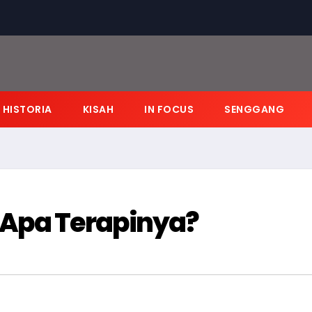
HISTORIA
KISAH
IN FOCUS
SENGGANG
 Apa Terapinya?