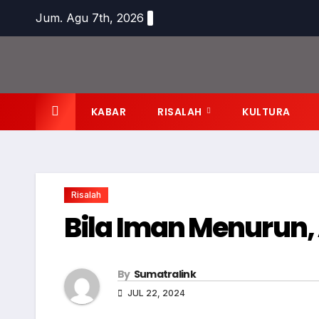
Skip
Jum. Agu 7th, 2026
to
content
KABAR
RISALAH
KULTURA
Risalah
Bila Iman Menurun,
By
Sumatralink
JUL 22, 2024