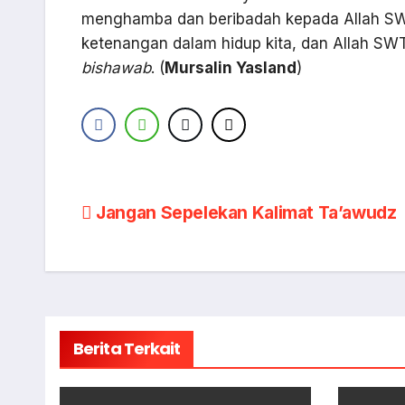
menghamba dan beribadah kepada Allah SW
ketenangan dalam hidup kita, dan Allah S
bishawab
. (
Mursalin Yasland
)
Navigasi
Jangan Sepelekan Kalimat Ta’awudz
pos
Berita Terkait