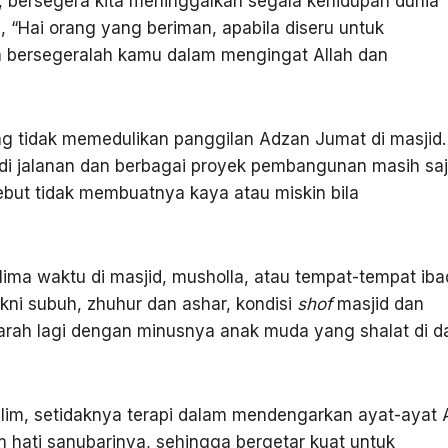
 bersegera kita meninggalkan segala kehidupan dunia
 “Hai orang yang beriman, apabila diseru untuk
a bersegeralah kamu dalam mengingat Allah dan
ng tidak memedulikan panggilan Adzan Jumat di masjid.
 di jalanan dan berbagai proyek pembangunan masih sa
ebut tidak membuatnya kaya atau miskin bila
 lima waktu di masjid, musholla, atau tempat-tempat ib
kni subuh, zhuhur dan ashar, kondisi
shof
masjid dan
rparah lagi dengan minusnya anak muda yang shalat di 
im, setidaknya terapi dalam mendengarkan ayat-ayat A
ati sanubarinya, sehingga bergetar kuat untuk