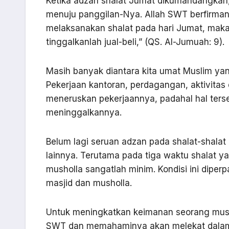
Ketika adzan shalat Jumat dikumandangkan,
menuju panggilan-Nya. Allah SWT berfirman,
melaksanakan shalat pada hari Jumat, mak
tinggalkanlah jual-beli,” (QS. Al-Jumuah: 9).
Masih banyak diantara kita umat Muslim ya
Pekerjaan kantoran, perdagangan, aktivitas
meneruskan pekerjaannya, padahal hal ters
meninggalkannya.
Belum lagi seruan adzan pada shalat-shalat
lainnya. Terutama pada tiga waktu shalat ya
musholla sangatlah minim. Kondisi ini dipe
masjid dan musholla.
Untuk meningkatkan keimanan seorang musl
SWT dan memahaminya akan melekat dalam h