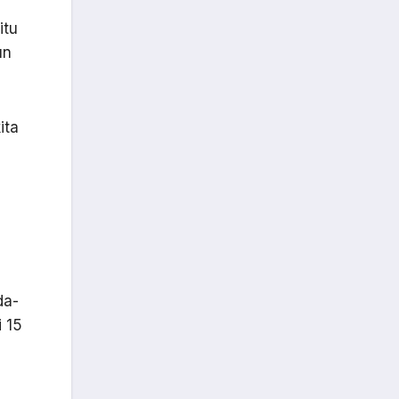
itu
un
ita
da-
i 15