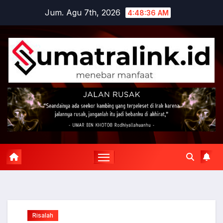
Skip
Jum. Agu 7th, 2026
4:48:36 AM
to
content
Risalah