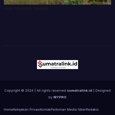
Foto: Mursalin Yasland
Copyright © 2024 | All rights reserved
sumatralink.id
| Designed
by
MYPRO
Home
Kebijakan Privasi
Kontak
Pedoman Media Siber
Redaksi