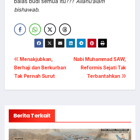
balas budi semua itu???
Allahu’alam
bishawab
.
Navigasi
Menakjubkan,
Nabi Muhammad SAW,
Berhaji dan Berkurban
Reformis Sejati Tak
pos
Tak Pernah Surut
Terbantahkan
Berita Terkait