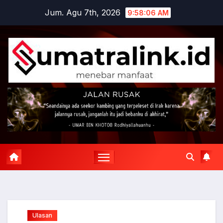
Skip
Jum. Agu 7th, 2026
9:58:07 AM
to
content
Ulasan