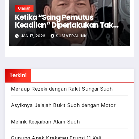
Ulasan
Ketika “Sang Pemutus
Keadilan” Diperlakukan Tak
Adil, Akankah Rakyat Dapat
JAN 17, 2026
SUMATRALINK
Keadilan?
Terkini
Meraup Rezeki dengan Rakit Sungai Suoh
Asyiknya Jelajah Bukit Suoh dengan Motor
Melirik Keajaiban Alam Suoh
Gunung Anak Krakatau Erupsi 11 Kali