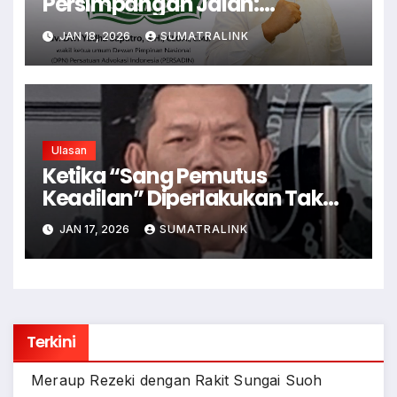
Persimpangan Jalan:
Instrumen Keadilan Sosial
JAN 18, 2026
SUMATRALINK
atau Alat Legitimasi
Kekuasaan
Ulasan
Ketika “Sang Pemutus
Keadilan” Diperlakukan Tak
Adil, Akankah Rakyat Dapat
JAN 17, 2026
SUMATRALINK
Keadilan?
Terkini
Meraup Rezeki dengan Rakit Sungai Suoh