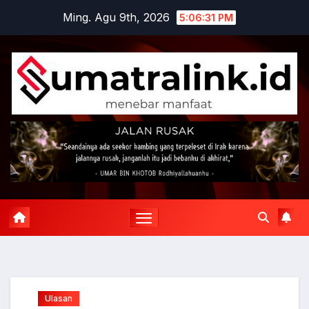
Skip
Ming. Agu 9th, 2026
5:06:32 PM
to
content
Ulasan