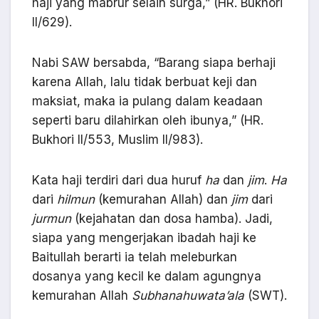
haji yang mabrur selain surga,” (HR. Bukhori
II/629).
Nabi SAW bersabda, “Barang siapa berhaji
karena Allah, lalu tidak berbuat keji dan
maksiat, maka ia pulang dalam keadaan
seperti baru dilahirkan oleh ibunya,” (HR.
Bukhori II/553, Muslim II/983).
Kata haji terdiri dari dua huruf
ha
dan
jim
.
Ha
dari
hilmun
(kemurahan Allah) dan
jim
dari
jurmun
(kejahatan dan dosa hamba). Jadi,
siapa yang mengerjakan ibadah haji ke
Baitullah berarti ia telah meleburkan
dosanya yang kecil ke dalam agungnya
kemurahan Allah
Subhanahuwata’ala
(SWT).