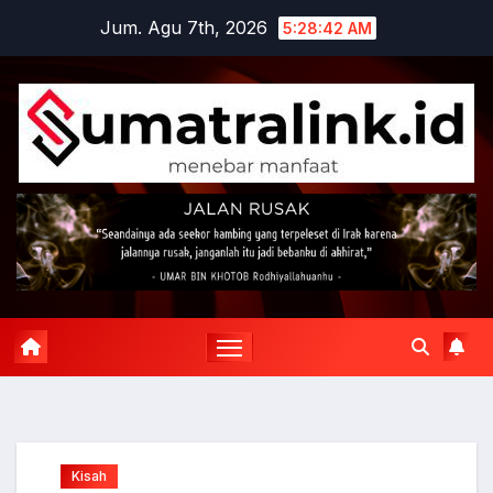
Skip
Jum. Agu 7th, 2026
5:28:43 AM
to
content
Kisah