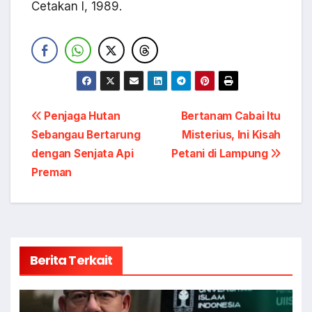
Cetakan I, 1989.
Navigasi
Penjaga Hutan
Bertanam Cabai Itu
Sebangau Bertarung
Misterius, Ini Kisah
pos
dengan Senjata Api
Petani di Lampung
Preman
Berita Terkait