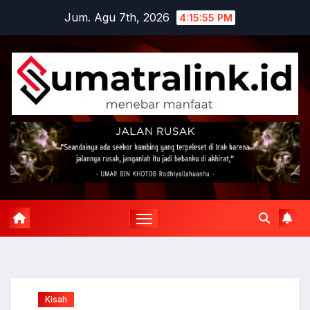
Skip
Jum. Agu 7th, 2026
4:15:56 PM
to
content
Kisah