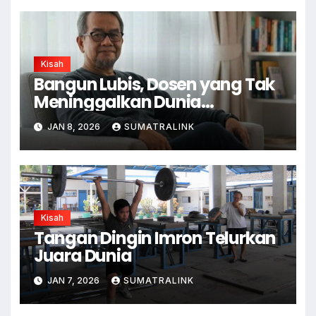
Kisah
Bangun Lubis, Dosen yang Tak
Meninggalkan Dunia
Wartawan
JAN 8, 2026
SUMATRALINK
Kisah
Tangan Dingin Imron Telurkan
Juara Dunia
JAN 7, 2026
SUMATRALINK