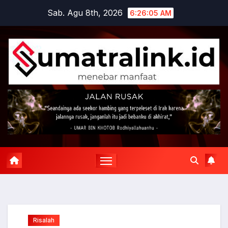
Skip
Sab. Agu 8th, 2026
6:26:06 AM
to
content
Risalah