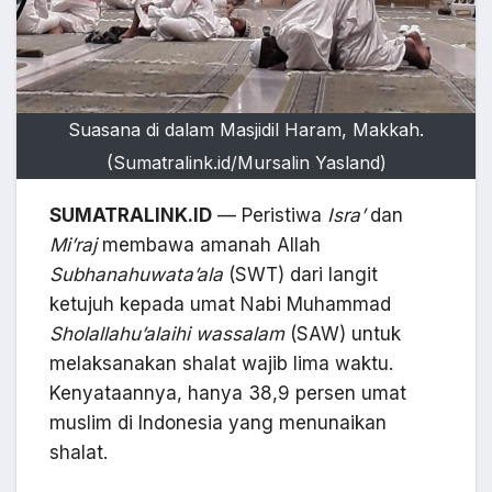
Suasana di dalam Masjidil Haram, Makkah.
(Sumatralink.id/Mursalin Yasland)
SUMATRALINK.ID
— Peristiwa
Isra’
dan
Mi’raj
membawa amanah Allah
Subhanahuwata’ala
(SWT) dari langit
ketujuh kepada umat Nabi Muhammad
Sholallahu’alaihi wassalam
(SAW) untuk
melaksanakan shalat wajib lima waktu.
Kenyataannya, hanya 38,9 persen umat
muslim di Indonesia yang menunaikan
shalat.