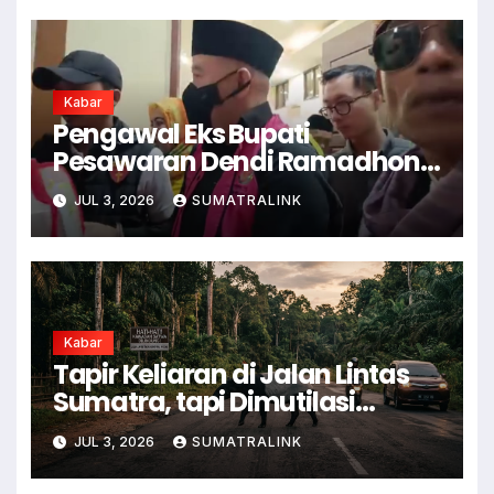
Kabar
Pengawal Eks Bupati
Pesawaran Dendi Ramadhona
Pukul Kamera Wartawan
JUL 3, 2026
SUMATRALINK
Kabar
Tapir Keliaran di Jalan Lintas
Sumatra, tapi Dimutilasi
Warga
JUL 3, 2026
SUMATRALINK