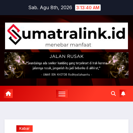
Skip
Sab. Agu 8th, 2026
3:13:41 AM
to
content
Kabar