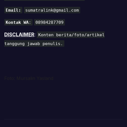
Email:
sumatralink@gmail.com
Kontak WA
:
08984287709
DISCLAIMER
:
Konten berita/foto/artikel
tanggung jawab penulis.
Foto: Mursalin Yasland