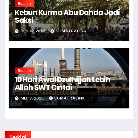
Risalah
Kebun Kurma Abu Dahda Jadi
Saksi
JUN 18, 2026
SUMATRALINK
Risalah
10 Hari Awal Dzulhijjah Lebih
Allah SWT Cintai
MEI 17, 2026
SUMATRALINK
Terkini