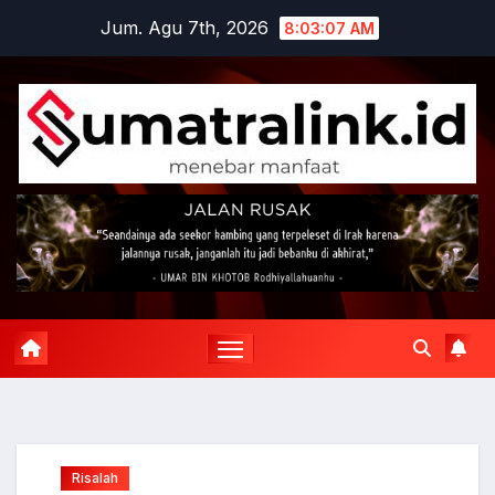
Skip
Jum. Agu 7th, 2026
8:03:08 AM
to
content
Risalah