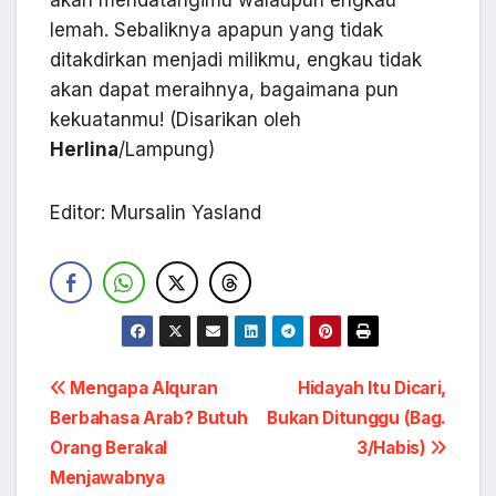
akan mendatangimu walaupun engkau
lemah. Sebaliknya apapun yang tidak
ditakdirkan menjadi milikmu, engkau tidak
akan dapat meraihnya, bagaimana pun
kekuatanmu! (Disarikan oleh
Herlina
/Lampung)
Editor: Mursalin Yasland
Navigasi
Mengapa Alquran
Hidayah Itu Dicari,
Berbahasa Arab? Butuh
Bukan Ditunggu (Bag.
pos
Orang Berakal
3/Habis)
Menjawabnya