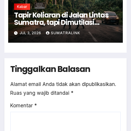
Kabar
Tapir Keliaran di Jalan Lintas
Sumatra, tapi Dimutilasi
Warga
JUL 3, 2026
SUMATRALINK
Tinggalkan Balasan
Alamat email Anda tidak akan dipublikasikan.
Ruas yang wajib ditandai
*
Komentar
*