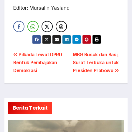
Editor: Mursalin Yasland
Navigasi
Pilkada Lewat DPRD
MBG Busuk dan Basi,
Bentuk Pembajakan
Surat Terbuka untuk
pos
Demokrasi
Presiden Prabowo
Berita Terkait