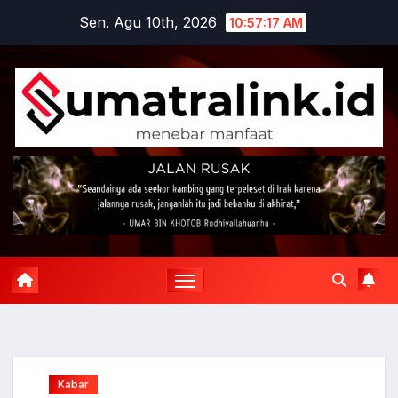
Skip
Sen. Agu 10th, 2026
10:57:18 AM
to
content
Kabar