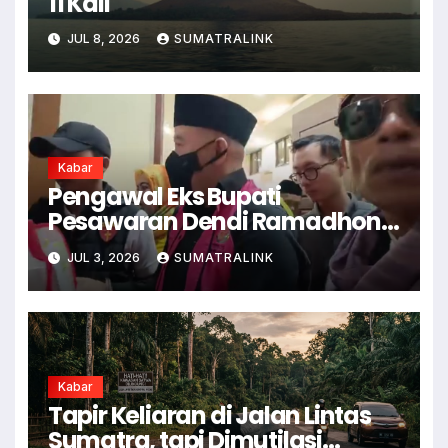
11 Kali
JUL 8, 2026
SUMATRALINK
Kabar
Pengawal Eks Bupati
Pesawaran Dendi Ramadhona
Pukul Kamera Wartawan
JUL 3, 2026
SUMATRALINK
Kabar
Tapir Keliaran di Jalan Lintas
Sumatra, tapi Dimutilasi