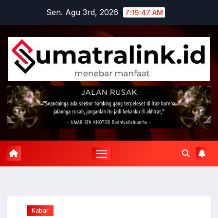
Skip
Sen. Agu 3rd, 2026
7:19:48 AM
to
content
Kabar