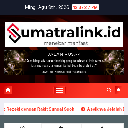
Skip
Ming. Agu 9th, 2026
12:37:48 PM
to
content
ki dengan Rakit Sungai Suoh
Asyiknya Jelajah Bukit Suo