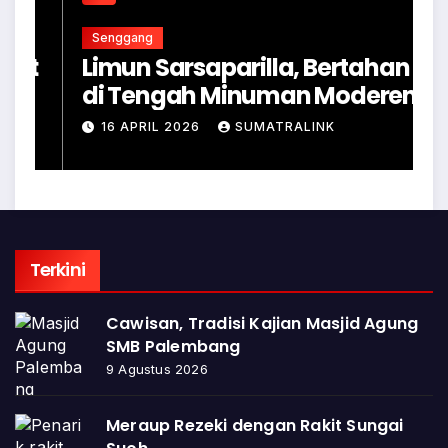
Senggang
t
Limun Sarsaparilla, Bertahan
R
di Tengah Minuman Moderen
P
16 APRIL 2026
SUMATRALINK
Terkini
Cawisan, Tradisi Kajian Masjid Agung
SMB Palembang
9 Agustus 2026
Meraup Rezeki dengan Rakit Sungai