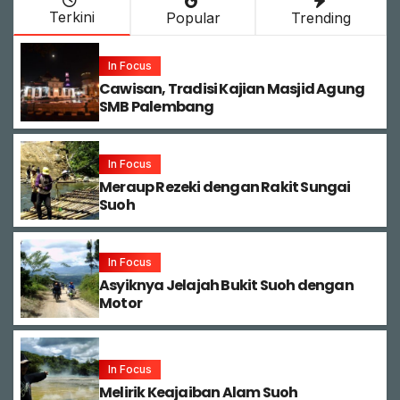
Terkini
Popular
Trending
In Focus
Cawisan, Tradisi Kajian Masjid Agung
SMB Palembang
In Focus
Meraup Rezeki dengan Rakit Sungai
Suoh
In Focus
Asyiknya Jelajah Bukit Suoh dengan
Motor
In Focus
Melirik Keajaiban Alam Suoh