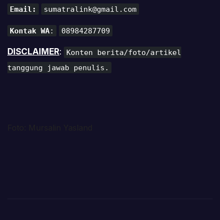
Email:
sumatralink@gmail.com
Kontak WA
:
08984287709
DISCLAIMER
:
Konten berita/foto/artikel
tanggung jawab penulis.
Foto: Mursalin Yasland