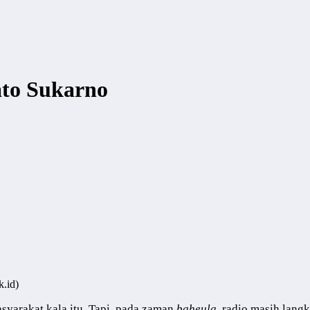
ato Sukarno
k.id)
yarakat kala itu. Tapi, pada zaman
baheula
, radio masih lang