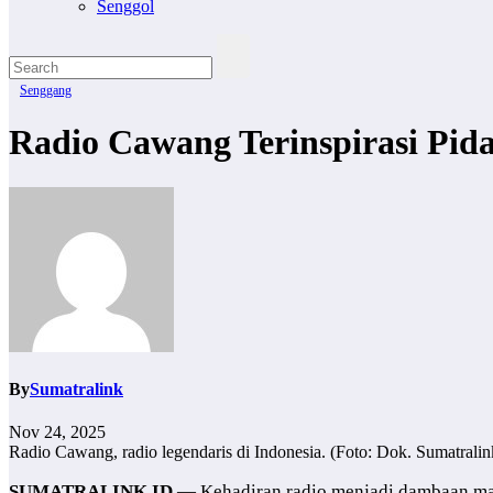
Senggol
Senggang
Radio Cawang Terinspirasi Pid
By
Sumatralink
Nov 24, 2025
Radio Cawang, radio legendaris di Indonesia. (Foto: Dok. Sumatralin
SUMATRALINK.ID
— Kehadiran radio menjadi dambaan mas