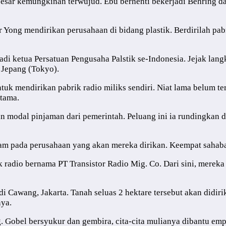
esar kemungkinan terwujud. Ebu berhenti bekerjadi Behring dan
Mr Yong mendirikan perusahaan di bidang plastik. Berdirilah pab
njadi ketua Persatuan Pengusaha Palstik se-Indonesia. Jejak lan
i Jepang (Tokyo).
 untuk mendirikan pabrik radio miliks sendiri. Niat lama belum 
utama.
 modal pinjaman dari pemerintah. Peluang ini ia rundingkan 
am pada perusahaan yang akan mereka dirikan. Keempat sahab
 radio bernama PT Transistor Radio Mig. Co. Dari sini, merek
Cawang, Jakarta. Tanah seluas 2 hektare tersebut akan didirika
nya.
ang. Gobel bersyukur dan gembira, cita-cita mulianya dibantu 