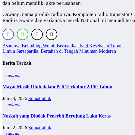
dan belum memiliki akte perusahaan
Cawang, nama produk radionya. Komponen radio transistor Caw
Radio Cawang dan variannya merek National ini menjadi terken
Navigasi
Asamnya Belimbing Wuluh Bermanfaat bagi Kesehatan Tubuh
Limun Sarsaparilla, Bertahan di Tengah Minuman Moderen
pos
Berita Terkait
Senggang
Mayat Masih Utuh dalam Peti Terkubur 2.150 Tahun
Jun 23, 2026
Sumatralink
Senggang
Naskah yang Ditolak Penerbit Berujung Laku Keras
Jun 22, 2026
Sumatralink
Senggang