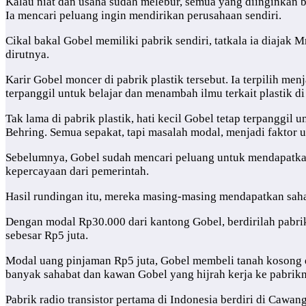
Kalau niat dan usaha sudah melebur, semua yang diinginkan b
Ia mencari peluang ingin mendirikan perusahaan sendiri.
Cikal bakal Gobel memiliki pabrik sendiri, tatkala ia diajak 
dirutnya.
Karir Gobel moncer di pabrik plastik tersebut. Ia terpilih me
terpanggil untuk belajar dan menambah ilmu terkait plastik d
Tak lama di pabrik plastik, hati kecil Gobel tetap terpanggil
Behring. Semua sepakat, tapi masalah modal, menjadi faktor 
Sebelumnya, Gobel sudah mencari peluang untuk mendapatkan
kepercayaan dari pemerintah.
Hasil rundingan itu, mereka masing-masing mendapatkan sah
Dengan modal Rp30.000 dari kantong Gobel, berdirilah pabrik
sebesar Rp5 juta.
Modal uang pinjaman Rp5 juta, Gobel membeli tanah kosong di 
banyak sahabat dan kawan Gobel yang hijrah kerja ke pabrik
Pabrik radio transistor pertama di Indonesia berdiri di Caw