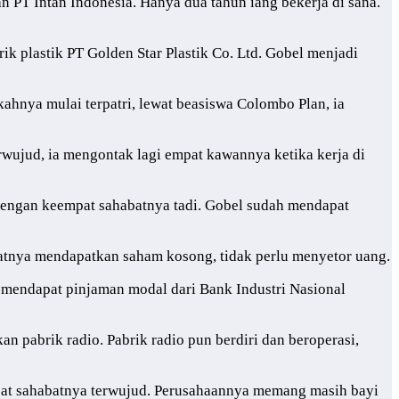
 PT Intan Indonesia. Hanya dua tahun iang bekerja di sana.
rik plastik PT Golden Star Plastik Co. Ltd. Gobel menjadi
gkahnya mulai terpatri, lewat beasiswa Colombo Plan, ia
terwujud, ia mengontak lagi empat kawannya ketika kerja di
dengan keempat sahabatnya tadi. Gobel sudah mendapat
atnya mendapatkan saham kosong, tidak perlu menyetor uang.
a mendapat pinjaman modal dari Bank Industri Nasional
n pabrik radio. Pabrik radio pun berdiri dan beroperasi,
empat sahabatnya terwujud. Perusahaannya memang masih bayi