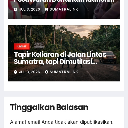
Pukul Kamera Wartawan
JUL 3, 2026
SUMATRALINK
Kabar
Tapir Keliaran di Jalan Lintas
Sumatra, tapi Dimutilasi
Warga
JUL 3, 2026
SUMATRALINK
Tinggalkan Balasan
Alamat email Anda tidak akan dipublikasikan.