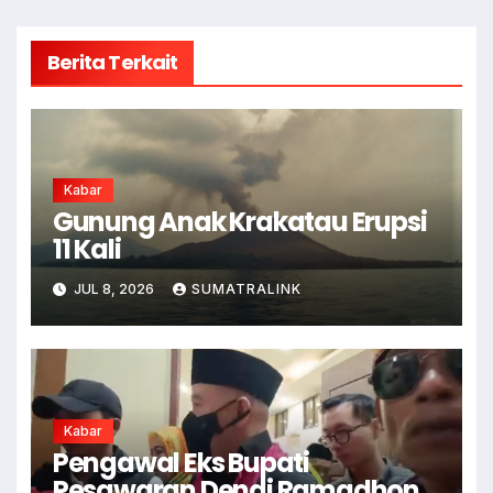
Berita Terkait
Kabar
Gunung Anak Krakatau Erupsi
11 Kali
JUL 8, 2026
SUMATRALINK
Kabar
Pengawal Eks Bupati
Pesawaran Dendi Ramadhona