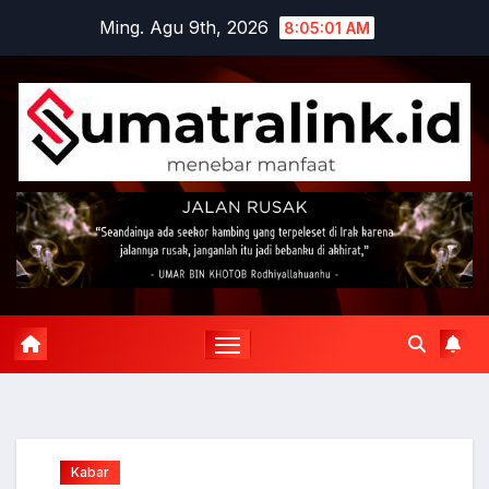
Skip
Ming. Agu 9th, 2026
8:05:02 AM
to
content
Kabar