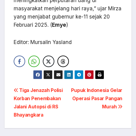
meningkatkan perputaran uang di
masyarakat menjelang hari raya,” ujar Mirza
yang menjabat gubernur ke-11 sejak 20
Februari 2025. (
Emye
)
Editor: Mursalin Yasland
Navigasi
Tiga Jenazah Polisi
Pupuk Indonesia Gelar
Korban Penembakan
Operasi Pasar Pangan
pos
Jalani Autopsi di RS
Murah
Bhayangkara