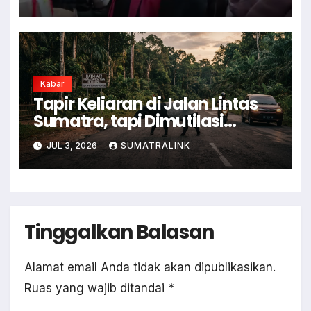
Kabar
Tapir Keliaran di Jalan Lintas
Sumatra, tapi Dimutilasi
Warga
JUL 3, 2026
SUMATRALINK
Tinggalkan Balasan
Alamat email Anda tidak akan dipublikasikan.
Ruas yang wajib ditandai
*