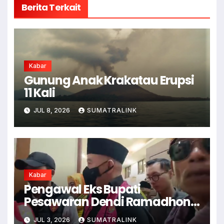
Berita Terkait
Kabar
Gunung Anak Krakatau Erupsi
11 Kali
JUL 8, 2026
SUMATRALINK
Kabar
Pengawal Eks Bupati
Pesawaran Dendi Ramadhona
Pukul Kamera Wartawan
JUL 3, 2026
SUMATRALINK