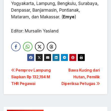
Yogyakarta, Lampung, Bengkulu, Surabaya,
Denpasar, Banjarmasin, Pontianak,
Mataram, dan Makassar. (
Emye
)
Editor: Mursalin Yasland
Navigasi
Pemprov Lampung
Bawa Kucing dari
Siapkan Rp 132,194 M
Hutan, Pemilik
pos
THR Pegawai
Diperiksa Petugas