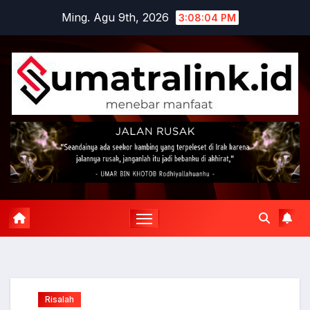
Skip
Ming. Agu 9th, 2026
3:08:06 PM
to
content
Risalah