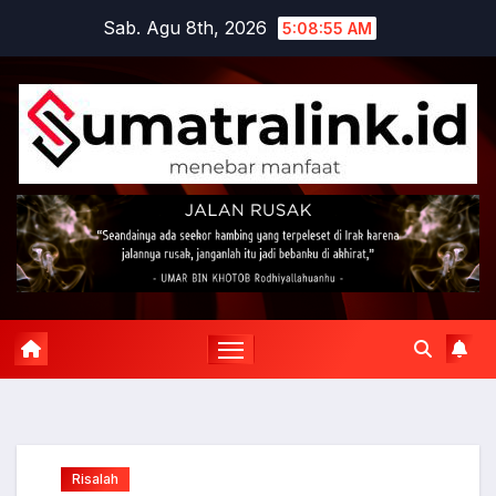
Skip
Sab. Agu 8th, 2026
5:08:56 AM
to
content
Risalah