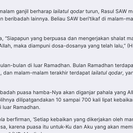
malam ganjil berharap
lailatul qodar
turun, Rasul SAW m
dan beribadah lainnya. Beliau SAW beri’tikaf di malam-ma
, “Siapapun yang berpuasa dan mengerjakan shalat m
lah, maka diampuni dosa-dosanya yang telah lalu,” (HR
ulan-bulan di luar Ramadhan. Bulan Ramadhan terdap
da, dan malam-malam terakhir terdapat
lailatul qodar
, ya
a ibadah puasa hamba-Nya akan diganjar pahala yang A
hnya dilipatgandakan 10 sampai 700 kali lipat kebaika
i luar Ramadhan.
ala
berfirman, ‘Setiap kebaikan yang dikerjakan oleh man
uasa, karena puasa itu untuk-Ku dan Aku yang akan mem