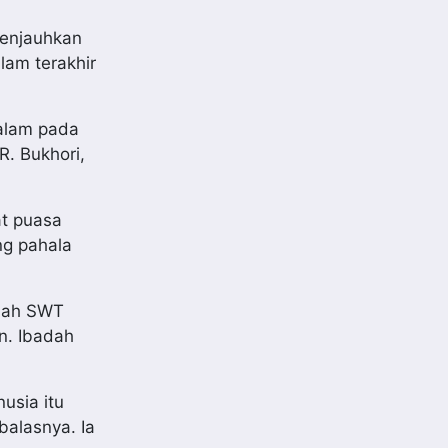
enjauhkan
lam terakhir
alam pada
. Bukhori,
at puasa
ng pahala
llah SWT
n. Ibadah
usia itu
balasnya. Ia