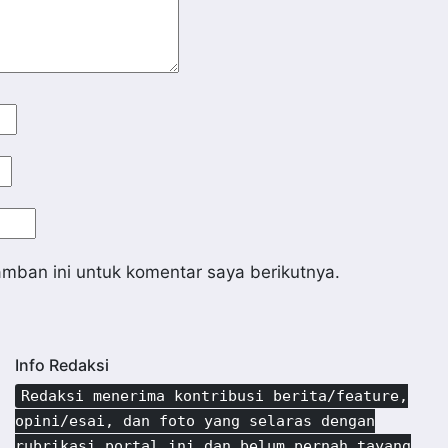
mban ini untuk komentar saya berikutnya.
Info Redaksi
Redaksi menerima kontribusi berita/feature,
opini/esai, dan foto yang selaras dengan
rubrikasi portal ini dan belum pernah tayang