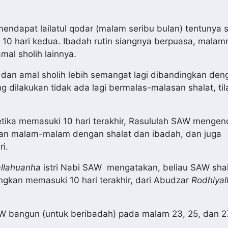
mendapat lailatul qodar (malam seribu bulan) tentunya
10 hari kedua. Ibadah rutin siangnya berpuasa, malam
mal sholih lainnya.
 dan amal sholih lebih semangat lagi dibandingkan deng
ng dilakukan tidak ada lagi bermalas-malasan shalat, ti
tika memasuki 10 hari terakhir, Rasululah SAW menge
kan malam-malam dengan shalat dan ibadah, dan juga
i.
llahuanha
istri Nabi SAW mengatakan, beliau SAW sha
gkan memasuki 10 hari terakhir, dari Abudzar
Rodhiyal
W bangun (untuk beribadah) pada malam 23, 25, dan 27