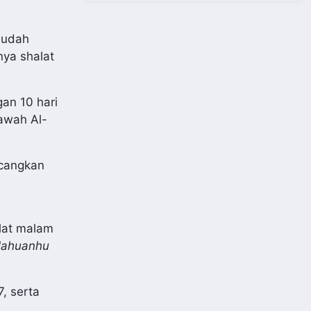
 sudah
nya shalat
an 10 hari
lawah Al-
ncangkan
lat malam
lahuanhu
, serta