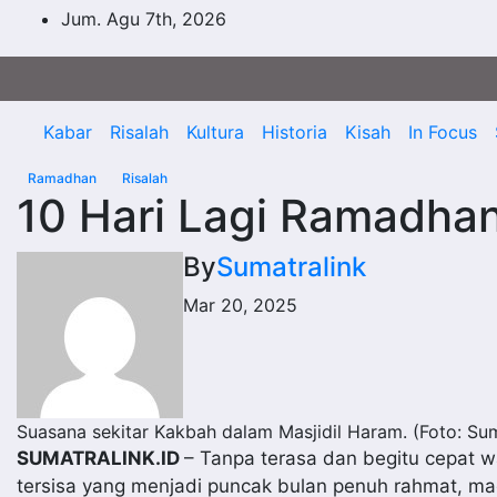
Skip
Jum. Agu 7th, 2026
to
content
Kabar
Risalah
Kultura
Historia
Kisah
In Focus
Ramadhan
Risalah
10 Hari Lagi Ramadha
By
Sumatralink
Mar 20, 2025
Suasana sekitar Kakbah dalam Masjidil Haram. (Foto: Sum
SUMATRALINK.ID
– Tanpa terasa dan begitu cepat wa
tersisa yang menjadi puncak bulan penuh rahmat, m