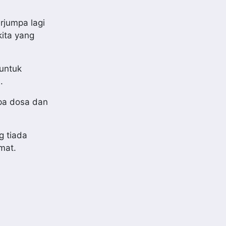
rjumpa lagi
ita yang
 untuk
.
npa dosa dan
g tiada
mat.