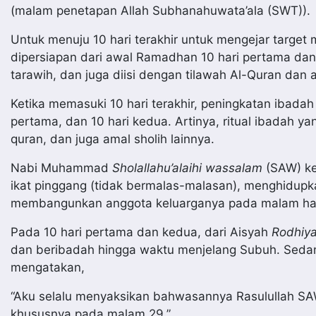
(malam penetapan Allah Subhanahuwata’ala (SWT)).
Untuk menuju 10 hari terakhir untuk mengejar target 
dipersiapan dari awal Ramadhan 10 hari pertama dan 
tarawih, dan juga diisi dengan tilawah Al-Quran dan a
Ketika memasuki 10 hari terakhir, peningkatan ibadah
pertama, dan 10 hari kedua. Artinya, ritual ibadah ya
quran, dan juga amal sholih lainnya.
Nabi Muhammad
Sholallahu’alaihi wassalam
(SAW) ke
ikat pinggang (tidak bermalas-malasan), menghidup
membangunkan anggota keluarganya pada malam har
Pada 10 hari pertama dan kedua, dari Aisyah
Rodhiya
dan beribadah hingga waktu menjelang Subuh. Sedan
mengatakan,
“Aku selalu menyaksikan bahwasannya Rasulullah SA
khususnya pada malam 29.”