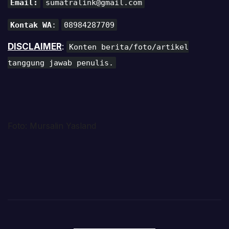
Email:
sumatralink@gmail.com
Kontak WA
:
08984287709
DISCLAIMER
:
Konten berita/foto/artikel
tanggung jawab penulis.
Foto: Mursalin Yasland