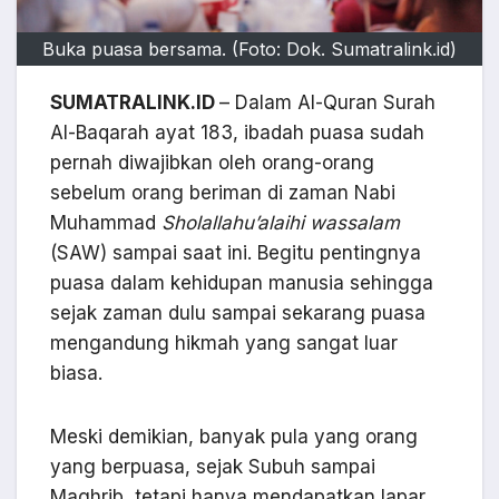
Buka puasa bersama. (Foto: Dok. Sumatralink.id)
SUMATRALINK.ID
– Dalam Al-Quran Surah
Al-Baqarah ayat 183, ibadah puasa sudah
pernah diwajibkan oleh orang-orang
sebelum orang beriman di zaman Nabi
Muhammad
Sholallahu’alaihi wassalam
(SAW) sampai saat ini. Begitu pentingnya
puasa dalam kehidupan manusia sehingga
sejak zaman dulu sampai sekarang puasa
mengandung hikmah yang sangat luar
biasa.
Meski demikian, banyak pula yang orang
yang berpuasa, sejak Subuh sampai
Maghrib, tetapi hanya mendapatkan lapar