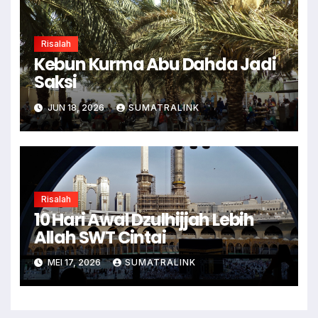
Risalah
Kebun Kurma Abu Dahda Jadi
Saksi
JUN 18, 2026
SUMATRALINK
Risalah
10 Hari Awal Dzulhijjah Lebih
Allah SWT Cintai
MEI 17, 2026
SUMATRALINK