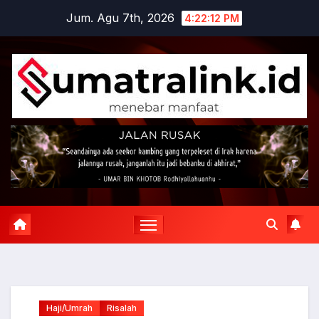
Skip
Jum. Agu 7th, 2026
4:22:13 PM
to
content
Haji/Umrah
Risalah