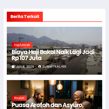
Berita Terkait
Haji/Umrah
Biaya Haji Bakal Naik Lagi Jadi
Rp 107 Juta
JUL 8, 2026
SUMATRALINK
Risalah
Puasa Arofah dan Asyuro,