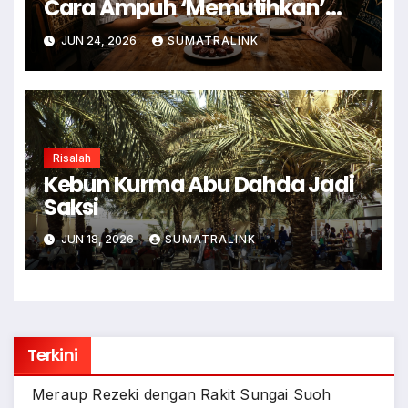
Cara Ampuh ‘Memutihkan’
Dosa
JUN 24, 2026
SUMATRALINK
Risalah
Kebun Kurma Abu Dahda Jadi
Saksi
JUN 18, 2026
SUMATRALINK
Terkini
Meraup Rezeki dengan Rakit Sungai Suoh