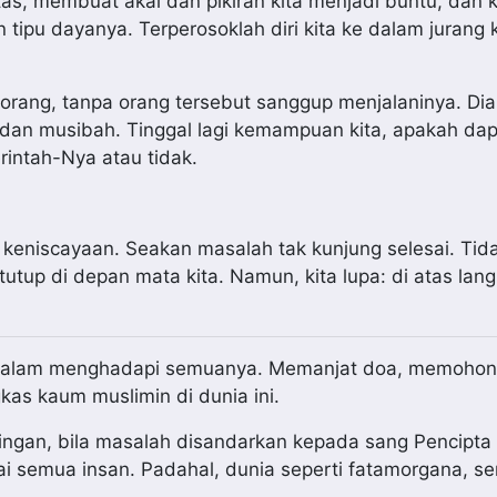
as, membuat akal dan pikiran kita menjadi buntu, dan 
tipu dayanya. Terperosoklah diri kita ke dalam jurang 
rang, tanpa orang tersebut sanggup menjalaninya. Di
dan musibah. Tinggal lagi kemampuan kita, apakah dap
intah-Nya atau tidak.
a keniscayaan. Seakan masalah tak kunjung selesai. Tid
tutup di depan mata kita. Namun, kita lupa: di atas lang
m dalam menghadapi semuanya. Memanjat doa, memoho
as kaum muslimin di dunia ini.
ingan, bila masalah disandarkan kepada sang Pencipta
ai semua insan. Padahal, dunia seperti fatamorgana, s