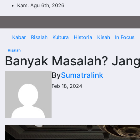
Skip
Kam. Agu 6th, 2026
to
content
Kabar
Risalah
Kultura
Historia
Kisah
In Focus
Risalah
Banyak Masalah? Jan
By
Sumatralink
Feb 18, 2024