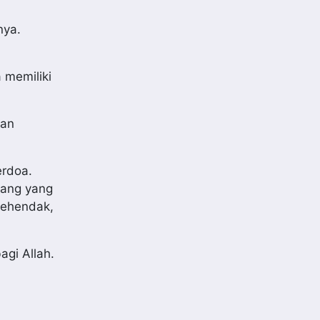
nya.
 memiliki
kan
erdoa.
rang yang
kehendak,
agi Allah.