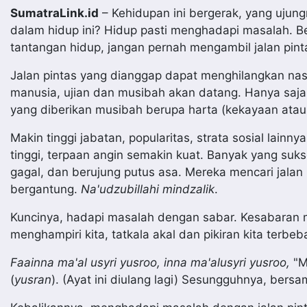
SumatraLink.id
– Kehidupan ini bergerak, yang ujun
dalam hidup ini? Hidup pasti menghadapi masalah. B
tantangan hidup, jangan pernah mengambil jalan pin
Jalan pintas yang dianggap dapat menghilangkan nasi
manusia, ujian dan musibah akan datang. Hanya saj
yang diberikan musibah berupa harta (kekayaan atau 
Makin tinggi jabatan, popularitas, strata sosial lain
tinggi, terpaan angin semakin kuat. Banyak yang suks
gagal, dan berujung putus asa. Mereka mencari jalan 
bergantung.
Na'udzubillahi mindzalik
.
Kuncinya, hadapi masalah dengan sabar. Kesabaran m
menghampiri kita, tatkala akal dan pikiran kita terb
Faainna ma'al usyri yusroo, inna ma'alusyri yusroo,
"M
(
yusran
). (Ayat ini diulang lagi) Sesungguhnya, bersa