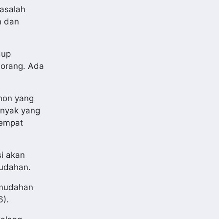
masalah
n dan
dup
 orang. Ada
ohon yang
anyak yang
tempat
i akan
mudahan.
emudahan
6).