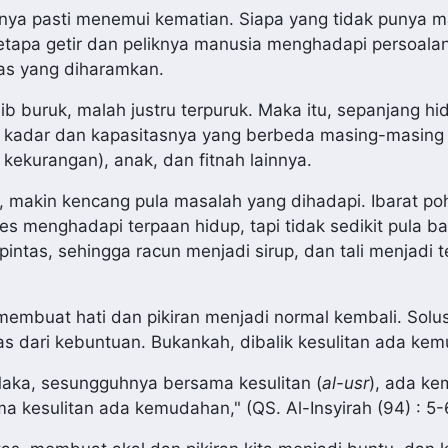
gnya pasti menemui kematian. Siapa yang tidak punya 
etapa getir dan peliknya manusia menghadapi persoala
tas yang diharamkan.
b buruk, malah justru terpuruk. Maka itu, sepanjang hi
a kadar dan kapasitasnya yang berbeda masing-masing
kekurangan), anak, dan fitnah lainnya.
nya, makin kencang pula masalah yang dihadapi. Ibarat p
es menghadapi terpaan hidup, tapi tidak sedikit pula b
pintas, sehingga racun menjadi sirup, dan tali menjadi 
embuat hati dan pikiran menjadi normal kembali. Solus
ebas dari kebuntuan. Bukankah, dibalik kesulitan ada ke
aka, sesungguhnya bersama kesulitan (
al-usr
), ada k
ma kesulitan ada kemudahan," (QS. Al-Insyirah (94) : 5-