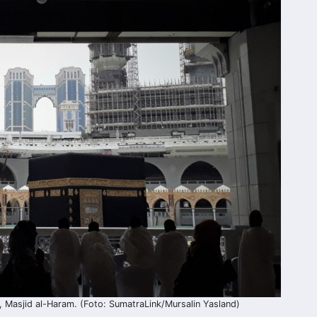
asjid al-Haram. (Foto: SumatraLink/Mursalin Yasland)