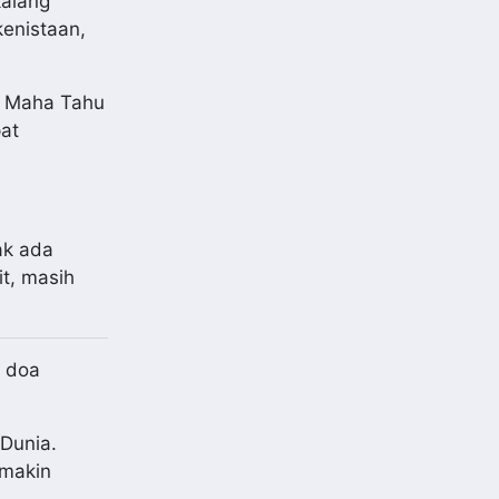
kalang
kenistaan,
a Maha Tahu
at
ak ada
it, masih
n doa
 Dunia.
emakin