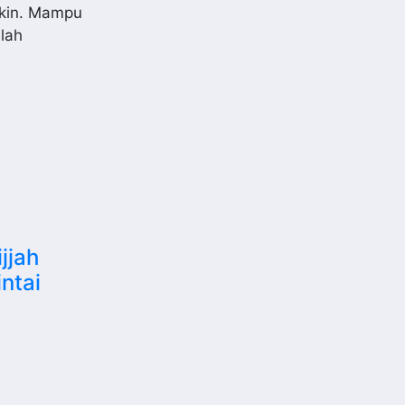
gkin. Mampu
lah
jjah
ntai