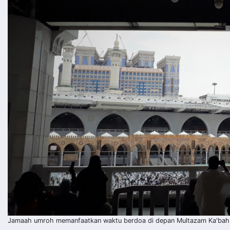
Jamaah umroh memanfaatkan waktu berdoa di depan Multazam Ka'bah, M