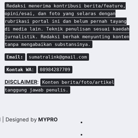
Redaksi menerima kontribusi berita/feature,
opini/esai, dan foto yang selaras dengan
rubrikasi portal ini dan belum pernah tayang
di media lain. Teknik penulisan sesuai kaedah
jurnalistik. Redaksi berhak menyunting konten
tanpa mengabaikan substansinya.
Email:
sumatralink@gmail.com
Kontak WA
:
08984287709
DISCLAIMER
:
Konten berita/foto/artikel
tanggung jawab penulis.
d
| Designed by
MYPRO