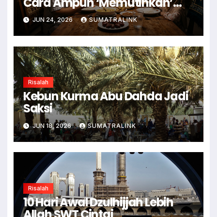
Cara Ampuh ‘Memutihkan’
Dosa
JUN 24, 2026
SUMATRALINK
Risalah
Kebun Kurma Abu Dahda Jadi
Saksi
JUN 18, 2026
SUMATRALINK
Risalah
10 Hari Awal Dzulhijjah Lebih
Allah SWT Cintai