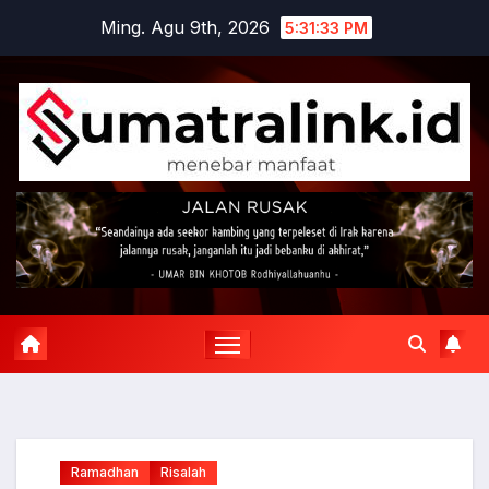
Skip
Ming. Agu 9th, 2026
5:31:34 PM
to
content
Ramadhan
Risalah