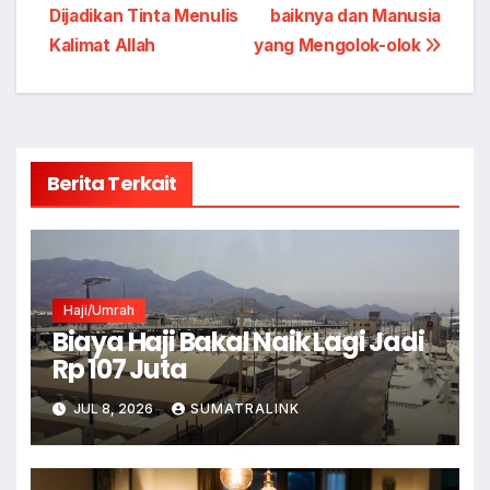
Dijadikan Tinta Menulis
baiknya dan Manusia
pos
Kalimat Allah
yang Mengolok-olok
Berita Terkait
Haji/Umrah
Biaya Haji Bakal Naik Lagi Jadi
Rp 107 Juta
JUL 8, 2026
SUMATRALINK