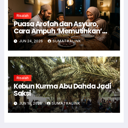
Risalah
Puasa Arofah dan Asyuro,
Cara Ampuh ‘Memutihkan’
Dosa
JUN 24, 2026
SUMATRALINK
Risalah
Kebun Kurma Abu Dahda Jadi
Saksi
JUN 18, 2026
SUMATRALINK