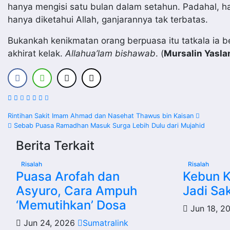
hanya mengisi satu bulan dalam setahun. Padahal, h
hanya diketahui Allah, ganjarannya tak terbatas.
Bukankah kenikmatan orang berpuasa itu tatkala ia 
akhirat kelak.
Allahua’lam bishawab
. (
Mursalin Yasla
Navigasi
Rintihan Sakit Imam Ahmad dan Nasehat Thawus bin Kaisan
Sebab Puasa Ramadhan Masuk Surga Lebih Dulu dari Mujahid
pos
Berita Terkait
Risalah
Risalah
Puasa Arofah dan
Kebun 
Asyuro, Cara Ampuh
Jadi Sa
‘Memutihkan’ Dosa
Jun 18, 2
Jun 24, 2026
Sumatralink