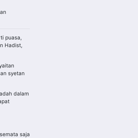
tan
ti puasa,
n Hadist,
yaitan
san syetan
badah dalam
apat
h semata saja