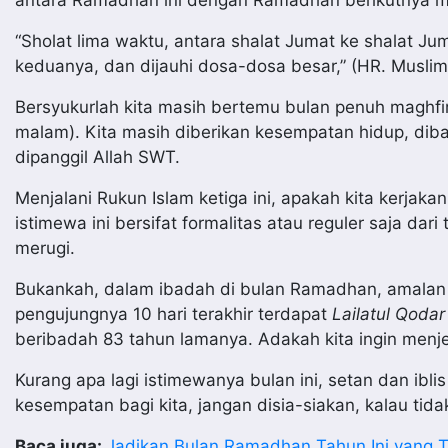
antara Ramadhan ini dengan Ramadhan berikutnya 
“Sholat lima waktu, antara shalat Jumat ke shalat
keduanya, dan dijauhi dosa-dosa besar,” (HR. Muslim
Bersyukurlah kita masih bertemu bulan penuh maghfi
malam). Kita masih diberikan kesempatan hidup, dib
dipanggil Allah SWT.
Menjalani Rukun Islam ketiga ini, apakah kita kerja
istimewa ini bersifat formalitas atau reguler saja dar
merugi.
Bukankah, dalam ibadah di bulan Ramadhan, amalan d
pengujungnya 10 hari terakhir terdapat
Lailatul Qodar
beribadah 83 tahun lamanya. Adakah kita ingin menj
Kurang apa lagi istimewanya bulan ini, setan dan ibli
kesempatan bagi kita, jangan disia-siakan, kalau tida
Baca juga:
Jadikan Bulan Ramadhan Tahun Ini yang T