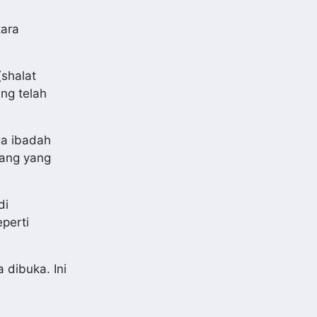
tara
shalat
ng telah
ga ibadah
orang yang
di
perti
 dibuka. Ini