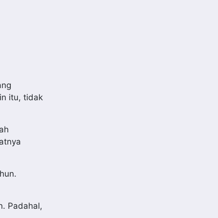
ang
 itu, tidak
dah
atnya
ahun.
n. Padahal,