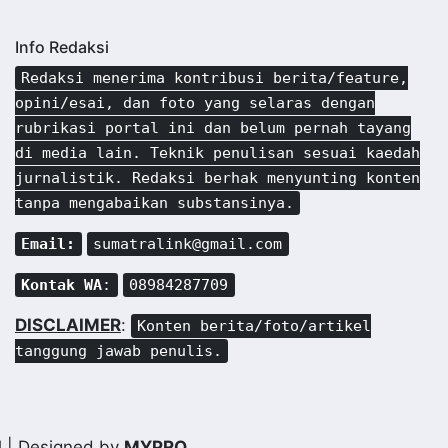
Info Redaksi
Redaksi menerima kontribusi berita/feature,
opini/esai, dan foto yang selaras dengan
rubrikasi portal ini dan belum pernah tayang
di media lain. Teknik penulisan sesuai kaedah
jurnalistik. Redaksi berhak menyunting konten
tanpa mengabaikan substansinya.
Email:
sumatralink@gmail.com
Kontak WA
:
08984287709
DISCLAIMER
:
Konten berita/foto/artikel
tanggung jawab penulis.
d
| Designed by
MYPRO