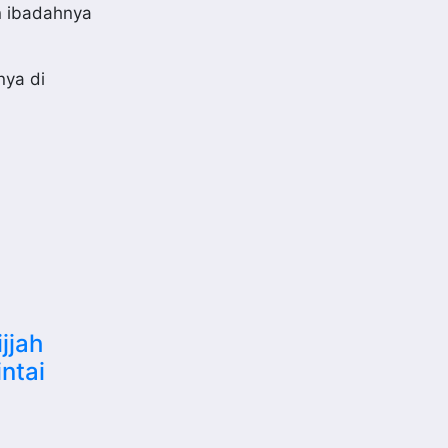
n ibadahnya
nya di
jjah
ntai