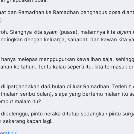
menghapuskan dosa.
 Jumat dan Ramadhan ke Ramadhan penghapus dosa dian
)
roh. Siangnya kita
syiam
(puasa), malamnya kita
qiyam
(
andingkan dengan keluarga, sahabat, dan kawan kita ya
kan hanya melepas menggugurkan kewajiban saja, sehing
i tahun ke tahun. Tentu kalau seperti itu, kita termasuk 
ilipatgandakan dari bulan di luar Ramadhan. Terlebih 
(malam seribu bulan), siapa yang bertemu malam itu se
emput malam itu?
s dibelenggu, pintu neraka ditutup sedangkan pintu surga
k sekarang kapan lagi.
erakhir