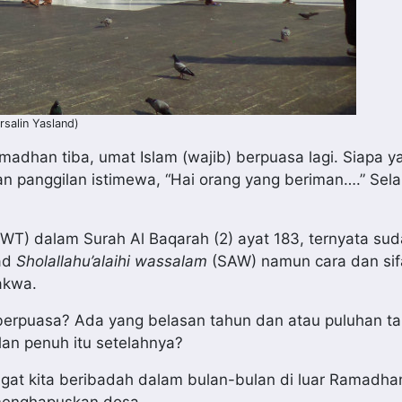
rsalin Yasland)
adhan tiba, umat Islam (wajib) berpuasa lagi. Siapa y
panggilan istimewa, “Hai orang yang beriman….” Selain
WT) dalam Surah Al Baqarah (2) ayat 183, ternyata su
ad
Sholallahu’alaihi wassalam
(SAW) namun cara dan sif
akwa.
 berpuasa? Ada yang belasan tahun dan atau puluhan t
lan penuh itu setelahnya?
gat kita beribadah dalam bulan-bulan di luar Ramadha