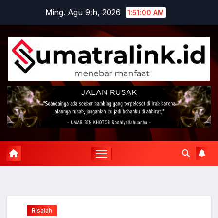
Skip
Ming. Agu 9th, 2026
1:51:01 AM
to
content
Risalah