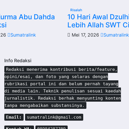
Risalah
Kurma Abu Dahda
10 Hari Awal Dzulhi
ksi
Lebih Allah SWT Ci
026
Sumatralink
Mei 17, 2026
Sumatralink
Info Redaksi
Redaksi menerima kontribusi berita/feature,
opini/esai, dan foto yang selaras dengan
rubrikasi portal ini dan belum pernah tayang
di media lain. Teknik penulisan sesuai kaedah
jurnalistik. Redaksi berhak menyunting konten
tanpa mengabaikan substansinya.
Email:
sumatralink@gmail.com