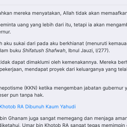
 bahkan mereka menyatakan, Allah tidak akan memaafkan
minta uang yang lebih dari itu, tetapi ia akan mengamb
rnur.
bih aku sukai dari pada aku berkhianat (menuruti kemaua
dalam buku
Shifatush Shafwah
, Ibnul Jauzi, I/277).
 tidak dapat dimaklumi oleh kemenakannya. Mereka ber
ekerjaan, mendapat proyek dari keluarganya yang tela
an nepotisme (KKN) ketika mengemban jabatan gubernur 
ser pun tanpa hak.
in Khotob RA Dibunuh Kaum Yahudi
h bin Ghanam juga sangat memegang dan menjaga ama
i diketahui, Umar bin Khotob RA sangat tegas memimpin