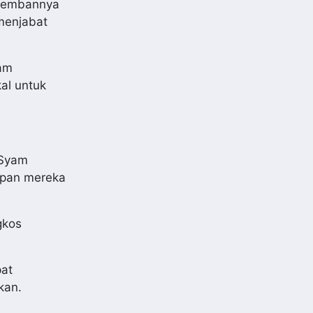
diembannya
 menjabat
lam
al untuk
 Syam
apan mereka
gkos
pat
kan.