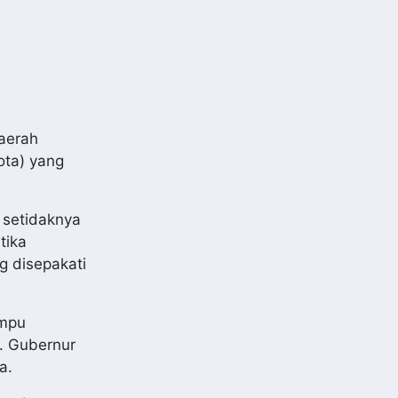
aerah
ota) yang
 setidaknya
tika
g disepakati
ampu
. Gubernur
a.