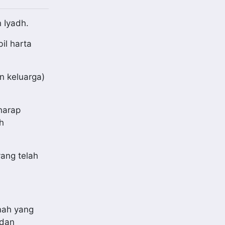
 Iyadh.
il harta
n keluarga)
harap
h
yang telah
nah yang
 dan