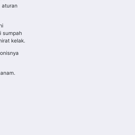
 aturan
ni
ui sumpah
irat kelak.
ronisnya
hanam.