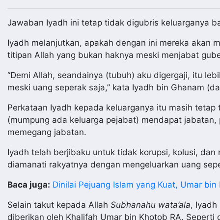
Jawaban Iyadh ini tetap tidak digubris keluarganya
Iyadh melanjutkan, apakah dengan ini mereka akan me
titipan Allah yang bukan haknya meski menjabat gube
“Demi Allah, seandainya (tubuh) aku digergaji, itu le
meski uang seperak saja,” kata Iyadh bin Ghanam (
Perkataan Iyadh kepada keluarganya itu masih tetap
(mumpung ada keluarga pejabat) mendapat jabatan, p
memegang jabatan.
Iyadh telah berjibaku untuk tidak korupsi, kolusi, d
diamanati rakyatnya dengan mengeluarkan uang sepe
Baca juga:
Dinilai Pejuang Islam yang Kuat, Umar b
Selain takut kepada Allah
Subhanahu wata’ala
, Iyad
diberikan oleh Khalifah Umar bin Khotob RA. Sepert