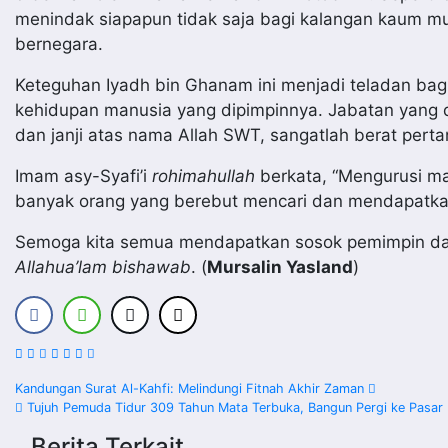
menindak siapapun tidak saja bagi kalangan kaum mu
bernegara.
Keteguhan Iyadh bin Ghanam ini menjadi teladan bagi
kehidupan manusia yang dipimpinnya. Jabatan yang 
dan janji atas nama Allah SWT, sangatlah berat perta
Imam asy-Syafi’i
rohimahullah
berkata, “Mengurusi man
banyak orang yang berebut mencari dan mendapatkan
Semoga kita semua mendapatkan sosok pemimpin dan
Allahua’lam bishawab
. (
Mursalin Yasland
)
Navigasi
Kandungan Surat Al-Kahfi: Melindungi Fitnah Akhir Zaman
Tujuh Pemuda Tidur 309 Tahun Mata Terbuka, Bangun Pergi ke Pasar
pos
Berita Terkait