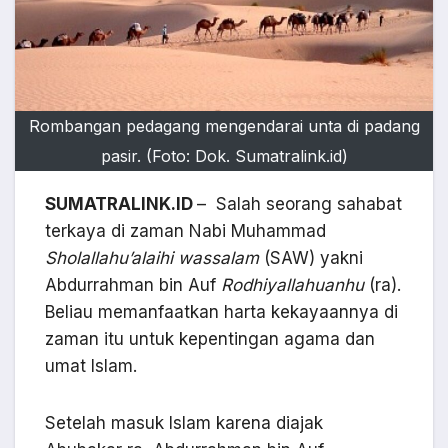
Rombangan pedagang mengendarai unta di padang
pasir. (Foto: Dok. Sumatralink.id)
SUMATRALINK.ID
– Salah seorang sahabat
terkaya di zaman Nabi Muhammad
Sholallahu’alaihi wassalam
(SAW) yakni
Abdurrahman bin Auf
Rodhiyallahuanhu
(ra).
Beliau memanfaatkan harta kekayaannya di
zaman itu untuk kepentingan agama dan
umat Islam.
Setelah masuk Islam karena diajak