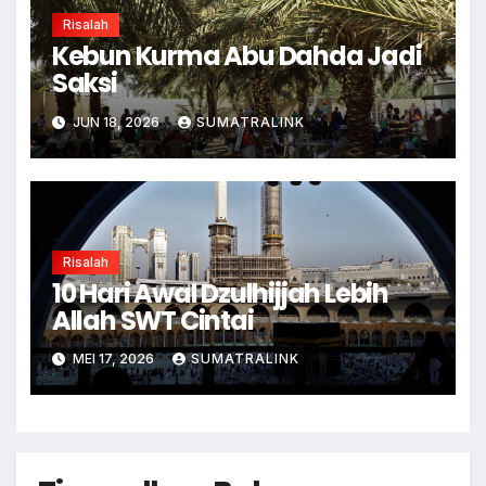
Risalah
Kebun Kurma Abu Dahda Jadi
Saksi
JUN 18, 2026
SUMATRALINK
Risalah
10 Hari Awal Dzulhijjah Lebih
Allah SWT Cintai
MEI 17, 2026
SUMATRALINK