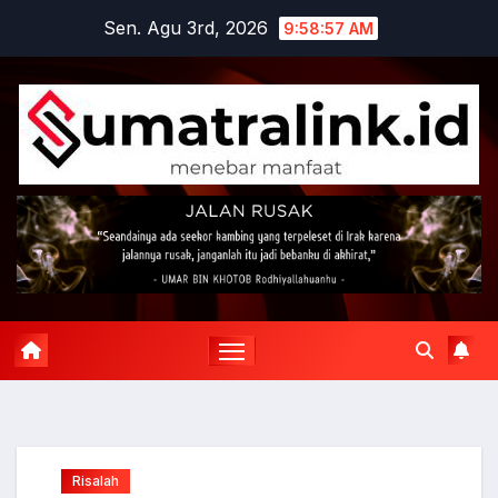
Skip
Sen. Agu 3rd, 2026
9:58:58 AM
to
content
Risalah