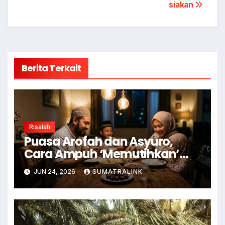
pos
siakan
Berita Terkait
Risalah
Puasa Arofah dan Asyuro,
Cara Ampuh ‘Memutihkan’
Dosa
JUN 24, 2026
SUMATRALINK