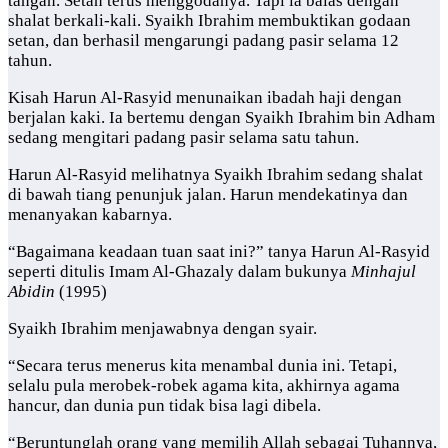
tangan. Setan terus menggodanya. Tapi ia balas dengan
shalat berkali-kali. Syaikh Ibrahim membuktikan godaan
setan, dan berhasil mengarungi padang pasir selama 12
tahun.
Kisah Harun Al-Rasyid menunaikan ibadah haji dengan
berjalan kaki. Ia bertemu dengan Syaikh Ibrahim bin Adham
sedang mengitari padang pasir selama satu tahun.
Harun Al-Rasyid melihatnya Syaikh Ibrahim sedang shalat
di bawah tiang penunjuk jalan. Harun mendekatinya dan
menanyakan kabarnya.
“Bagaimana keadaan tuan saat ini?” tanya Harun Al-Rasyid
seperti ditulis Imam Al-Ghazaly dalam bukunya
Minhajul
Abidin
(1995)
Syaikh Ibrahim menjawabnya dengan syair.
“Secara terus menerus kita menambal dunia ini. Tetapi,
selalu pula merobek-robek agama kita, akhirnya agama
hancur, dan dunia pun tidak bisa lagi dibela.
“Beruntunglah orang yang memilih Allah sebagai Tuhannya,