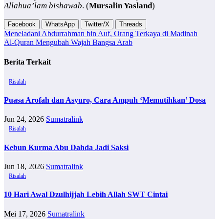
Allahua’lam bishawab
. (
Mursalin Yasland
)
Facebook
WhatsApp
Twitter/X
Threads
Meneladani Abdurrahman bin Auf, Orang Terkaya di Madinah
Al-Quran Mengubah Wajah Bangsa Arab
Navigasi
pos
Berita Terkait
Risalah
Puasa Arofah dan Asyuro, Cara Ampuh ‘Memutihkan’ Dosa
Jun 24, 2026
Sumatralink
Risalah
Kebun Kurma Abu Dahda Jadi Saksi
Jun 18, 2026
Sumatralink
Risalah
10 Hari Awal Dzulhijjah Lebih Allah SWT Cintai
Mei 17, 2026
Sumatralink