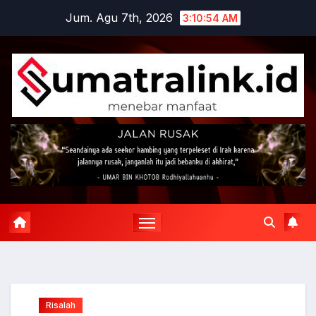
Skip
Jum. Agu 7th, 2026
3:10:55 AM
to
content
Risalah