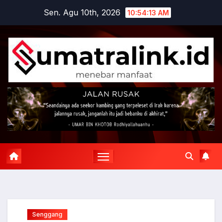
Skip
Sen. Agu 10th, 2026
10:54:14 AM
to
content
Senggang