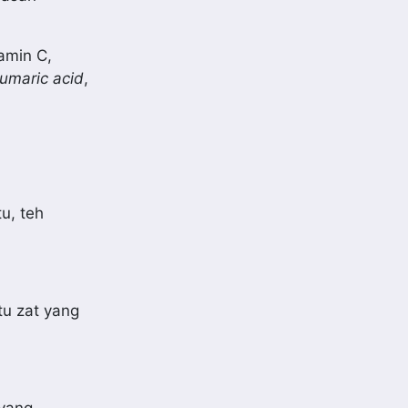
amin C,
umaric acid
,
u, teh
tu zat yang