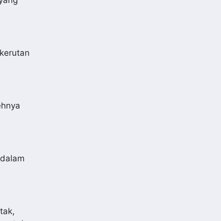
 yang
kerutan
ehnya
 dalam
tak,