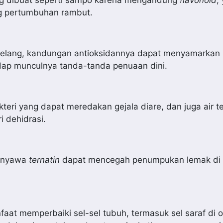
ng dibuat seperti sampo karena mengandung
fla
vonoid
,
g pertumbuhan rambut.
telang, kandungan antioksidannya dapat menyamarkan 
hadap munculnya tanda-tanda penuaan dini.
eri yang dapat meredakan gejala diare, dan juga air t
i dehidrasi.
senyawa
ternatin
dapat mencegah penumpukan lemak di
at memperbaiki sel-sel tubuh, termasuk sel saraf di o