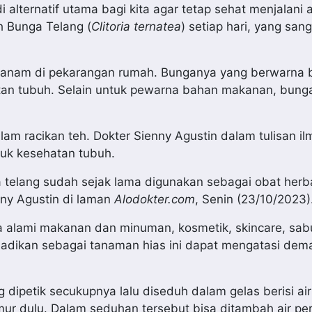
alternatif utama bagi kita agar tetap sehat menjalani a
h Bunga Telang (
Clitoria ternatea
) setiap hari, yang san
tanam di pekarangan rumah. Bunganya yang berwarna b
an tubuh. Selain untuk pewarna bahan makanan, bunga 
am racikan teh. Dokter Sienny Agustin dalam tulisan il
uk kesehatan tubuh.
a telang sudah sejak lama digunakan sebagai obat herb
nny Agustin di laman
Alodokter.com
, Senin (23/10/2023)
a alami makanan dan minuman, kosmetik, skincare, sab
dijadikan sebagai tanaman hias ini dapat mengatasi de
ipetik secukupnya lalu diseduh dalam gelas berisi ai
emur dulu. Dalam seduhan tersebut bisa ditambah air pe