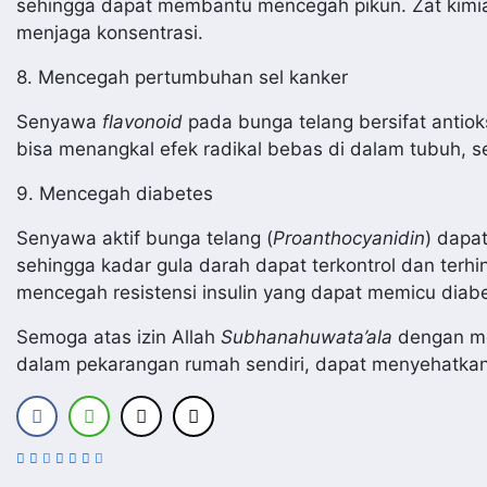
sehingga dapat membantu mencegah pikun. Zat kimi
menjaga konsentrasi.
8. Mencegah pertumbuhan sel kanker
Senyawa
flavonoid
pada bunga telang bersifat antiok
bisa menangkal efek radikal bebas di dalam tubuh, 
9. Mencegah diabetes
Senyawa aktif bunga telang (
P
roanthocyanidin
) dapa
sehingga kadar gula darah dapat terkontrol dan terh
mencegah resistensi insulin yang dapat memicu diab
Semoga atas izin Allah
Subhanahuwata’ala
dengan men
dalam pekarangan rumah sendiri, dapat menyehatkan t