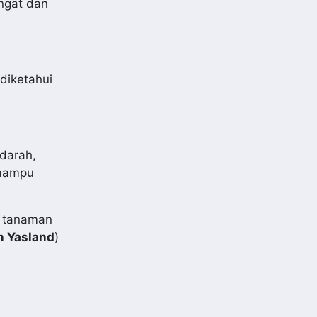
ngat dan
diketahui
darah,
 mampu
i tanaman
n Yasland
)