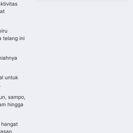
ktivitas
gat
iru
telang ini
miahnya
al untuk
.
un, sampo,
mam hingga
r hangat
rasan