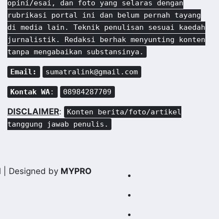
opini/esai, dan foto yang selaras dengan
rubrikasi portal ini dan belum pernah tayang
di media lain. Teknik penulisan sesuai kaedah
jurnalistik. Redaksi berhak menyunting konten
tanpa mengabaikan substansinya.
Email:
sumatralink@gmail.com
Kontak WA
:
08984287709
DISCLAIMER
:
Konten berita/foto/artikel
tanggung jawab penulis.
d
| Designed by
MYPRO