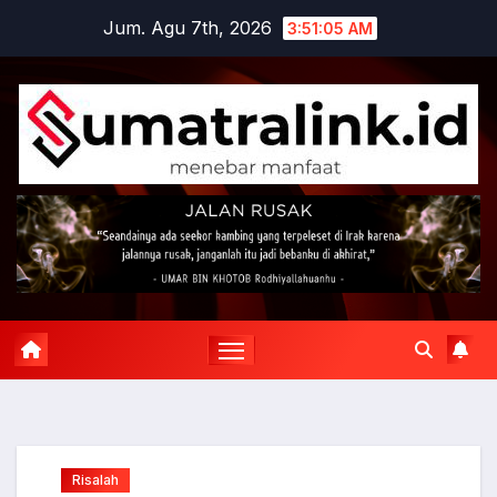
Skip
Jum. Agu 7th, 2026
3:51:06 AM
to
content
Risalah