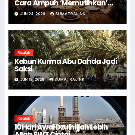
Cara Ampuh ‘Memutihkan’
Dosa
JUN 24, 2026
SUMATRALINK
Risalah
Kebun Kurma Abu Dahda Jadi
Saksi
JUN 18, 2026
SUMATRALINK
Risalah
10 Hari Awal Dzulhijjah Lebih
Allah SWT Cintai