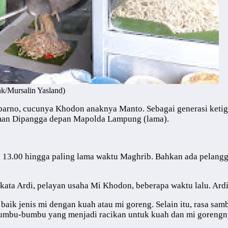
k/Mursalin Yasland)
ubarno, cucunya Khodon anaknya Manto. Sebagai generasi keti
Taman Dipangga depan Mapolda Lampung (lama).
l 13.00 hingga paling lama waktu Maghrib. Bahkan ada pelangg
 kata Ardi, pelayan usaha Mi Khodon, beberapa waktu lalu. Ar
aik jenis mi dengan kuah atau mi goreng. Selain itu, rasa s
 bumbu-bumbu yang menjadi racikan untuk kuah dan mi gorengn