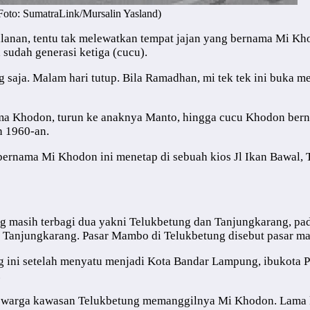
oto: SumatraLink/Mursalin Yasland)
alanan, tentu tak melewatkan tempat jajan yang bernama Mi Kho
 sudah generasi ketiga (cucu).
g saja. Malam hari tutup. Bila Ramadhan, mi tek tek ini buka 
nama Khodon, turun ke anaknya Manto, hingga cucu Khodon be
n 1960-an.
 bernama Mi Khodon ini menetap di sebuah kios Jl Ikan Bawal,
ng masih terbagi dua yakni Telukbetung dan Tanjungkarang, pa
 Tanjungkarang. Pasar Mambo di Telukbetung disebut pasar mal
g ini setelah menyatu menjadi Kota Bandar Lampung, ibukota P
.
uat warga kawasan Telukbetung memanggilnya Mi Khodon. Lama