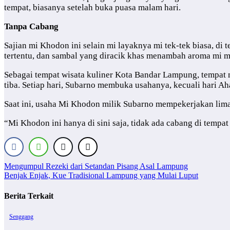
tempat, biasanya setelah buka puasa malam hari.
Tanpa Cabang
Sajian mi Khodon ini selain mi layaknya mi tek-tek biasa, di 
tertentu, dan sambal yang diracik khas menambah aroma mi me
Sebagai tempat wisata kuliner Kota Bandar Lampung, tempat 
tiba. Setiap hari, Subarno membuka usahanya, kecuali hari 
Saat ini, usaha Mi Khodon milik Subarno mempekerjakan lima
“Mi Khodon ini hanya di sini saja, tidak ada cabang di tempat l
Navigasi
Mengumpul Rezeki dari Setandan Pisang Asal Lampung
Benjak Enjak, Kue Tradisional Lampung yang Mulai Luput
pos
Berita Terkait
Senggang