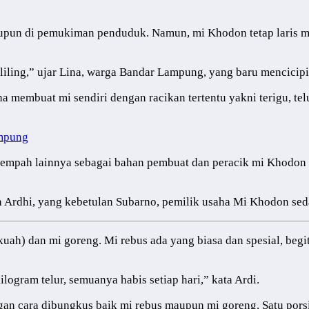
upun di pemukiman penduduk. Namun, mi Khodon tetap laris ma
iling,” ujar Lina, warga Bandar Lampung, yang baru mencicipi 
a membuat mi sendiri dengan racikan tertentu yakni terigu, te
ampung
rempah lainnya sebagai bahan pembuat dan peracik mi Khodon 
ta Ardhi, yang kebetulan Subarno, pemilik usaha Mi Khodon sed
ah) dan mi goreng. Mi rebus ada yang biasa dan spesial, begit
logram telur, semuanya habis setiap hari,” kata Ardi.
n cara dibungkus baik mi rebus maupun mi goreng. Satu porsi