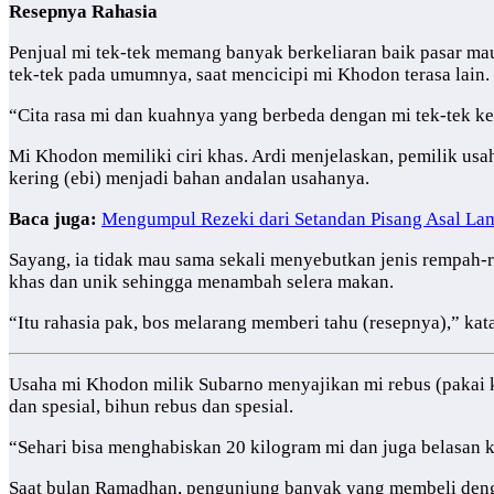
Resepnya Rahasia
Penjual mi tek-tek memang banyak berkeliaran baik pasar ma
tek-tek pada umumnya, saat mencicipi mi Khodon terasa lain.
“Cita rasa mi dan kuahnya yang berbeda dengan mi tek-tek kel
Mi Khodon memiliki ciri khas. Ardi menjelaskan, pemilik usah
kering (ebi) menjadi bahan andalan usahanya.
Baca juga:
Mengumpul Rezeki dari Setandan Pisang Asal L
Sayang, ia tidak mau sama sekali menyebutkan jenis rempah-
khas dan unik sehingga menambah selera makan.
“Itu rahasia pak, bos melarang memberi tahu (resepnya),” ka
Usaha mi Khodon milik Subarno menyajikan mi rebus (pakai ku
dan spesial, bihun rebus dan spesial.
“Sehari bisa menghabiskan 20 kilogram mi dan juga belasan ki
Saat bulan Ramadhan, pengunjung banyak yang membeli denga