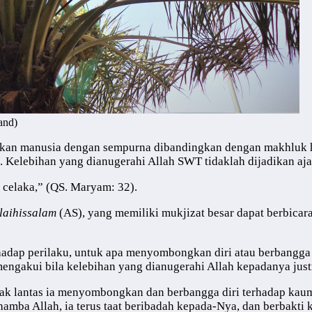
and)
an manusia dengan sempurna dibandingkan dengan makhluk hi
. Kelebihan yang dianugerahi Allah SWT tidaklah dijadikan a
celaka,” (QS. Maryam: 32).
laihissalam
(AS), yang memiliki mukjizat besar dapat berbicar
erhadap perilaku, untuk apa menyombongkan diri atau berbangga
engakui bila kelebihan yang dianugerahi Allah kepadanya jus
ak lantas ia menyombongkan dan berbangga diri terhadap kaumm
mba Allah, ia terus taat beribadah kepada-Nya, dan berbakti 