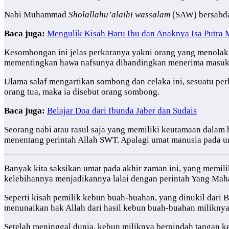
Nabi Muhammad
Sholallahu’alaihi wassalam
(SAW) bersabda
Baca juga:
Mengulik Kisah Haru Ibu dan Anaknya Isa Putra
Kesombongan ini jelas perkaranya yakni orang yang menolak
mementingkan hawa nafsunya dibandingkan menerima masukan a
Ulama salaf mengartikan sombong dan celaka ini, sesuatu perb
orang tua, maka ia disebut orang sombong.
Baca juga:
Belajar Doa dari Ibunda Jaber dan Sudais
Seorang nabi atau rasul saja yang memiliki keutamaan dalam 
menentang perintah Allah SWT. Apalagi umat manusia pada u
Banyak kita saksikan umat pada akhir zaman ini, yang memili
kelebihannya menjadikannya lalai dengan perintah Yang Maha
Seperti kisah pemilik kebun buah-buahan, yang dinukil dari
menunaikan hak Allah dari hasil kebun buah-buahan miliknya
Setelah meninggal dunia, kebun miliknya berpindah tangan k