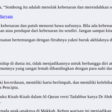
, “Sombong itu adalah menolak kebenaran dan merendahkan s
 Maryam
 kebenaran dan patuh menurut hawa nafsunya. Bila ada kebena
tau pendapat dari kebenaran itu sendiri. Jangan sampai kita 
uatan bertentangan dengan fitrahnya yakni buruk akhlaknya dan
hidup di dunia ini, tidak menjadikannya untuk berbangga diri
mumnya yang sangat lemah dibandingkan dengan para nabi dan
ki kecerdasan, memiliki harta berlimpah, dan memiliki kelebih
 Pencipta.
 Buku Kisah-Kisah dalam Al-Quran versi Tadabbur karya Dr Abd
.
epada anak-anaknya di Makkah. Kebun warisan ini menjadikan 