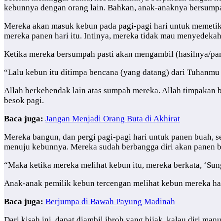
kebunnya dengan orang lain. Bahkan, anak-anaknya bersumpa
Mereka akan masuk kebun pada pagi-pagi hari untuk memetik b
mereka panen hari itu. Intinya, mereka tidak mau menyedekah
Ketika mereka bersumpah pasti akan mengambil (hasilnya/pan
“Lalu kebun itu ditimpa bencana (yang datang) dari Tuhanmu k
Allah berkehendak lain atas sumpah mereka. Allah timpakan
besok pagi.
Baca juga:
Jangan Menjadi Orang Buta di Akhirat
Mereka bangun, dan pergi pagi-pagi hari untuk panen buah, s
menuju kebunnya. Mereka sudah berbangga diri akan panen bu
“Maka ketika mereka melihat kebun itu, mereka berkata, ‘Sun
Anak-anak pemilik kebun tercengan melihat kebun mereka hangu
Baca juga:
Berjumpa di Bawah Payung Madinah
Dari kisah ini, dapat diambil ibroh yang bijak, kalau diri ma