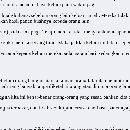
h untuk memetik hasil kebun pada waktu pagi.
uah-buhana, sebelum orang lain keluar rumah. Mereka tidak ing
kan hasil panen buahnya kepada orang lain.
en) pada esok pagi. Tetapi mereka tidak menyisihkan ucapan in
etika mereka sedang tidur. Maka jadilah kebun itu hitam seper
 bencana kepada kebun mereka pada malam hari, sedangkan mer
ebelum orang bangun atau ketahuan orang fakir dan peminta-mi
ah yang banyak tanpa diketahui orang atau diminta orang lain
gguh kita ini benar-benar orang-orang yang sesat, bahkan kita
s terbakar, dan tidak sedikitpun tersisa dari hasil panennya 
nusia itu pasti memiliki kelemahan dan kekurangan meski sesung