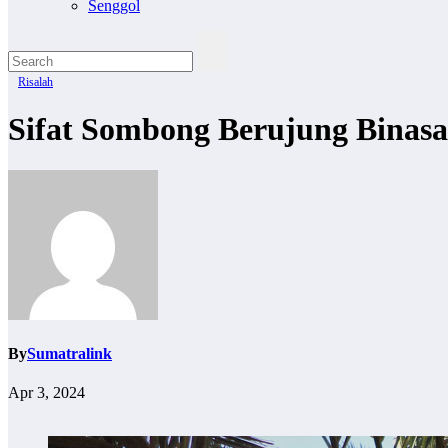
Senggol
Risalah
Sifat Sombong Berujung Binasa
By
Sumatralink
Apr 3, 2024