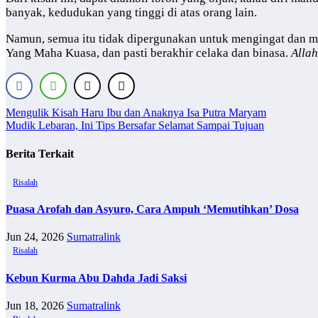
banyak, kedudukan yang tinggi di atas orang lain.
Namun, semua itu tidak dipergunakan untuk mengingat dan m
Yang Maha Kuasa, dan pasti berakhir celaka dan binasa.
Alla
Navigasi
Mengulik Kisah Haru Ibu dan Anaknya Isa Putra Maryam
Mudik Lebaran, Ini Tips Bersafar Selamat Sampai Tujuan
pos
Berita Terkait
Risalah
Puasa Arofah dan Asyuro, Cara Ampuh ‘Memutihkan’ Dosa
Jun 24, 2026
Sumatralink
Risalah
Kebun Kurma Abu Dahda Jadi Saksi
Jun 18, 2026
Sumatralink