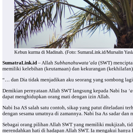
Kebun kurma di Madinah. (Foto: SumaraLink.id/Mursalin Yasl
SumatraLink.id
– Allah
Subhanahuwata’ala
(SWT) menciptak
memiliki kelebihan (keutamaan) dan kekurangan (kekhilafan)
“… dan Dia tidak menjadikan aku seorang yang sombong lagi 
Demikian pernyataan Allah SWT langsung kepada Nabi Isa
‘a
dapat menghidupkan orang mati dengan izin Allah.
Nabi Isa AS salah satu contoh, sikap yang patut diteladani t
dengan sesama umatnya di zamannya. Nabi Isa As sadar dan m
Sebagai orang pilihan Allah SWT yang memiliki mukjizah, tid
merendahkan hati di hadapan Allah SWT. Ia mengakui hanya ha