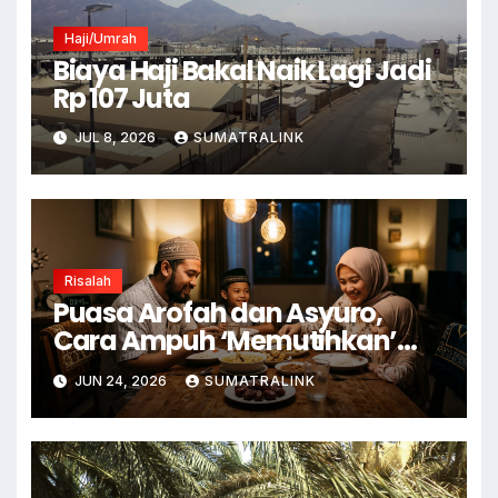
Haji/Umrah
Biaya Haji Bakal Naik Lagi Jadi
Rp 107 Juta
JUL 8, 2026
SUMATRALINK
Risalah
Puasa Arofah dan Asyuro,
Cara Ampuh ‘Memutihkan’
Dosa
JUN 24, 2026
SUMATRALINK