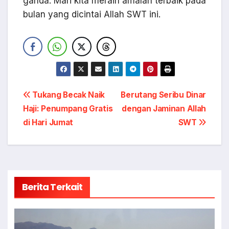
ganda. Mari kita meraih amalan terbaik pada
bulan yang dicintai Allah SWT ini.
Navigasi
Tukang Becak Naik
Berutang Seribu Dinar
Haji: Penumpang Gratis
dengan Jaminan Allah
pos
di Hari Jumat
SWT
Berita Terkait