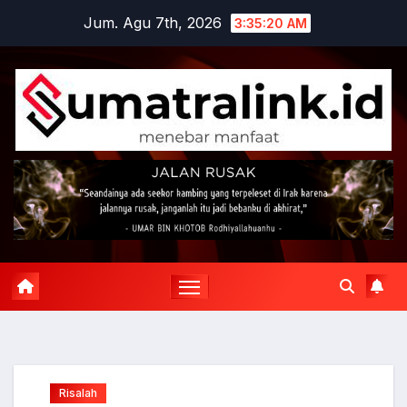
Skip
Jum. Agu 7th, 2026
3:35:21 AM
to
content
Risalah