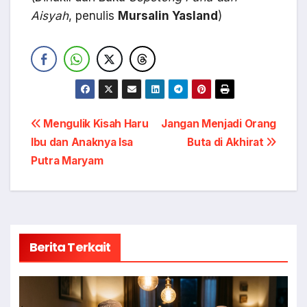
Aisyah
, penulis
Mursalin Yasland
)
Navigasi
Mengulik Kisah Haru
Jangan Menjadi Orang
Ibu dan Anaknya Isa
Buta di Akhirat
pos
Putra Maryam
Berita Terkait