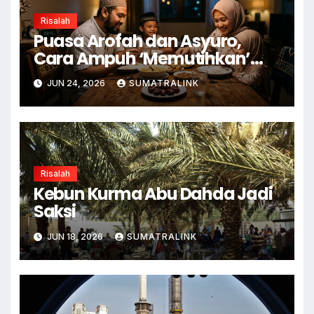
Risalah
Puasa Arofah dan Asyuro,
Cara Ampuh ‘Memutihkan’
Dosa
JUN 24, 2026
SUMATRALINK
Risalah
Kebun Kurma Abu Dahda Jadi
Saksi
JUN 18, 2026
SUMATRALINK