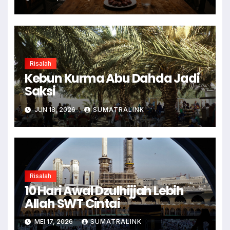
Risalah
Kebun Kurma Abu Dahda Jadi
Saksi
JUN 18, 2026
SUMATRALINK
Risalah
10 Hari Awal Dzulhijjah Lebih
Allah SWT Cintai
MEI 17, 2026
SUMATRALINK